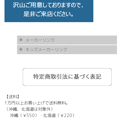
メーカーリンク
キッズメーカーリンク
AKITTO
BCPC
eye Society
EYEVAN
FLEA
HASKY NOISE
JAPONISM
KAMURO
Less Thanhuman
MOSCOT
Paul Smith
BOSTON CLUB
Silhouette
SOLID BLUE
TAYLOR
tony same
tse tse
USH
VIKTOR & ROLF
甚六作
EYEVOL
corner
NORUT
omodok
KOOKI SNOOPYT
TOMATO GLASSES
GOSH
BCPC
Kids Harmony
Less By Kodomo
Kamuro
JILL STUART
Mezzo Piano
BLUE CROSS
OAKLEY
ADIDAS
SWANS
【送料】
1万円以上お買い上げで送料無料。
（沖縄、北海道は対象外）
沖縄（￥550）・北海道（￥220）