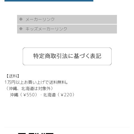
メーカーリンク
キッズメーカーリンク
AKITTO
BCPC
eye Society
EYEVAN
FLEA
HASKY NOISE
JAPONISM
KAMURO
Less Thanhuman
MOSCOT
Paul Smith
BOSTON CLUB
Silhouette
SOLID BLUE
TAYLOR
tony same
tse tse
USH
VIKTOR & ROLF
甚六作
EYEVOL
corner
NORUT
omodok
KOOKI SNOOPYT
TOMATO GLASSES
GOSH
BCPC
Kids Harmony
Less By Kodomo
Kamuro
JILL STUART
Mezzo Piano
BLUE CROSS
OAKLEY
ADIDAS
SWANS
【送料】
1万円以上お買い上げで送料無料。
（沖縄、北海道は対象外）
沖縄（￥550）・北海道（￥220）