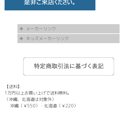
メーカーリンク
キッズメーカーリンク
AKITTO
BCPC
eye Society
EYEVAN
FLEA
HASKY NOISE
JAPONISM
KAMURO
Less Thanhuman
MOSCOT
Paul Smith
BOSTON CLUB
Silhouette
SOLID BLUE
TAYLOR
tony same
tse tse
USH
VIKTOR & ROLF
甚六作
EYEVOL
corner
NORUT
omodok
KOOKI SNOOPYT
TOMATO GLASSES
GOSH
BCPC
Kids Harmony
Less By Kodomo
Kamuro
JILL STUART
Mezzo Piano
BLUE CROSS
OAKLEY
ADIDAS
SWANS
【送料】
1万円以上お買い上げで送料無料。
（沖縄、北海道は対象外）
沖縄（￥550）・北海道（￥220）