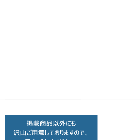
Brand Collection
前の記事
EYEVOL アイヴォル KNOX C-DM-
LG
2023-11-29
Brand Collection
次の記事
HUSKY NOISE ハスキーノイズ H-
193 C-03
2023-12-06