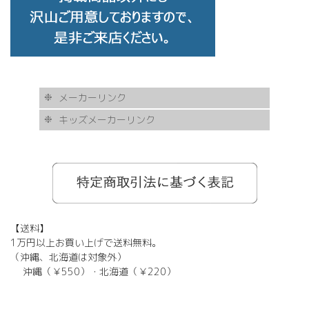
メーカーリンク
キッズメーカーリンク
AKITTO
BCPC
eye Society
EYEVAN
FLEA
HASKY NOISE
JAPONISM
KAMURO
Less Thanhuman
MOSCOT
Paul Smith
BOSTON CLUB
Silhouette
SOLID BLUE
TAYLOR
tony same
tse tse
USH
VIKTOR & ROLF
甚六作
EYEVOL
corner
NORUT
omodok
KOOKI SNOOPYT
TOMATO GLASSES
GOSH
BCPC
Kids Harmony
Less By Kodomo
Kamuro
JILL STUART
Mezzo Piano
BLUE CROSS
OAKLEY
ADIDAS
SWANS
【送料】
1万円以上お買い上げで送料無料。
（沖縄、北海道は対象外）
沖縄（￥550）・北海道（￥220）