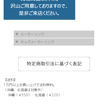
メーカーリンク
キッズメーカーリンク
AKITTO
BCPC
eye Society
EYEVAN
FLEA
HASKY NOISE
JAPONISM
KAMURO
Less Thanhuman
MOSCOT
Paul Smith
BOSTON CLUB
Silhouette
SOLID BLUE
TAYLOR
tony same
tse tse
USH
VIKTOR & ROLF
甚六作
EYEVOL
corner
NORUT
omodok
KOOKI SNOOPYT
TOMATO GLASSES
GOSH
BCPC
Kids Harmony
Less By Kodomo
Kamuro
JILL STUART
Mezzo Piano
BLUE CROSS
OAKLEY
ADIDAS
SWANS
【送料】
1万円以上お買い上げで送料無料。
（沖縄、北海道は対象外）
沖縄（￥550）・北海道（￥220）