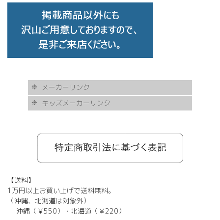
メーカーリンク
キッズメーカーリンク
AKITTO
BCPC
eye Society
EYEVAN
FLEA
HASKY NOISE
JAPONISM
KAMURO
Less Thanhuman
MOSCOT
Paul Smith
BOSTON CLUB
Silhouette
SOLID BLUE
TAYLOR
tony same
tse tse
USH
VIKTOR & ROLF
甚六作
EYEVOL
corner
NORUT
omodok
KOOKI SNOOPYT
TOMATO GLASSES
GOSH
BCPC
Kids Harmony
Less By Kodomo
Kamuro
JILL STUART
Mezzo Piano
BLUE CROSS
OAKLEY
ADIDAS
SWANS
【送料】
1万円以上お買い上げで送料無料。
（沖縄、北海道は対象外）
沖縄（￥550）・北海道（￥220）