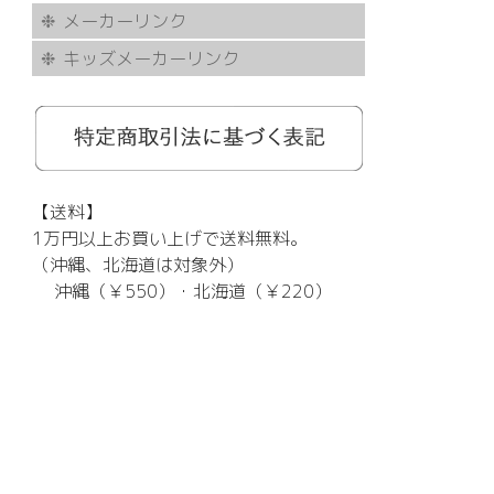
メーカーリンク
キッズメーカーリンク
AKITTO
BCPC
eye Society
EYEVAN
FLEA
HASKY NOISE
JAPONISM
KAMURO
Less Thanhuman
MOSCOT
Paul Smith
BOSTON CLUB
Silhouette
SOLID BLUE
TAYLOR
tony same
tse tse
USH
VIKTOR & ROLF
甚六作
EYEVOL
corner
NORUT
omodok
KOOKI SNOOPYT
TOMATO GLASSES
GOSH
BCPC
Kids Harmony
Less By Kodomo
Kamuro
JILL STUART
Mezzo Piano
BLUE CROSS
OAKLEY
ADIDAS
SWANS
【送料】
1万円以上お買い上げで送料無料。
（沖縄、北海道は対象外）
沖縄（￥550）・北海道（￥220）