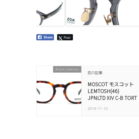
Post
Share
Brand Collection
前の記事
MOSCOT モスコット
LEMTOSH(46)
JPNLTD XIV C-B TORT
2019-11-10