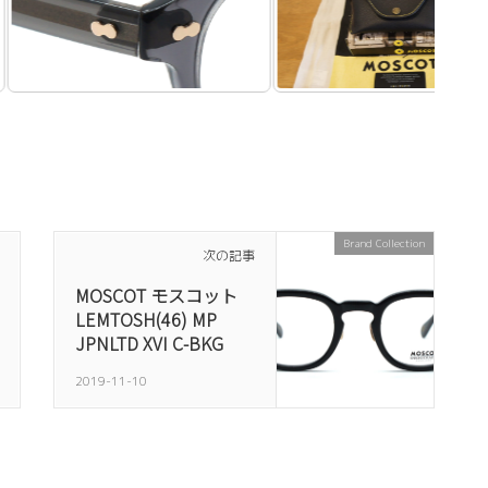
Brand Collection
次の記事
MOSCOT モスコット
LEMTOSH(46) MP
JPNLTD XVI C-BKG
2019-11-10