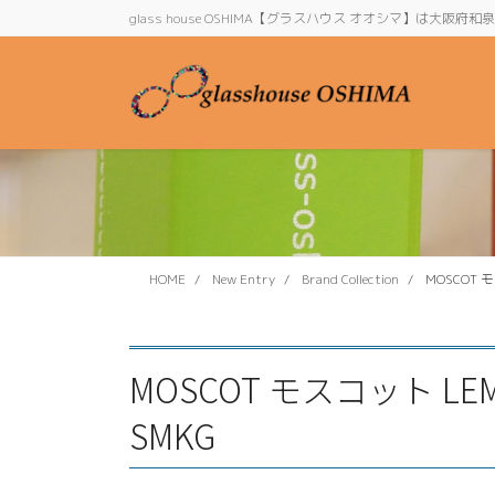
コ
ナ
glass house OSHIMA【グラスハウス オオシマ】は大
ン
ビ
テ
ゲ
ン
ー
ツ
シ
に
ョ
移
ン
動
に
移
動
HOME
New Entry
Brand Collection
MOSCOT モ
MOSCOT モスコット LEMTOS
SMKG