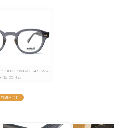
MP JPNLTD XVI 46□24 C-SMKG
￥48,400intax
お問合わせ