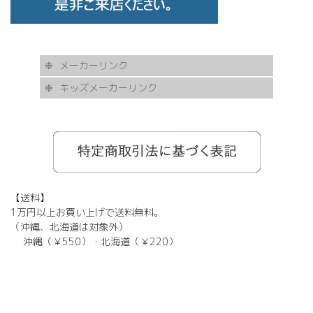
メーカーリンク
キッズメーカーリンク
AKITTO
BCPC
eye Society
EYEVAN
FLEA
HASKY NOISE
JAPONISM
KAMURO
Less Thanhuman
MOSCOT
Paul Smith
BOSTON CLUB
Silhouette
SOLID BLUE
TAYLOR
tony same
tse tse
USH
VIKTOR & ROLF
甚六作
EYEVOL
corner
NORUT
omodok
KOOKI SNOOPYT
TOMATO GLASSES
GOSH
BCPC
Kids Harmony
Less By Kodomo
Kamuro
JILL STUART
Mezzo Piano
BLUE CROSS
OAKLEY
ADIDAS
SWANS
【送料】
1万円以上お買い上げで送料無料。
（沖縄、北海道は対象外）
沖縄（￥550）・北海道（￥220）