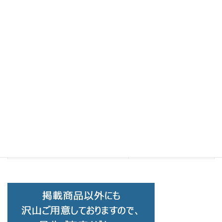
Brand Collection
前の記事
JAPONISM ジャポニスム sense
JS-150 C-03 Rouiro-Ginnezumi
2024-03-22
Brand Collection
次の記事
JAPONISM ジャポニスム DiESS
JD-006 C-03
2024-03-22