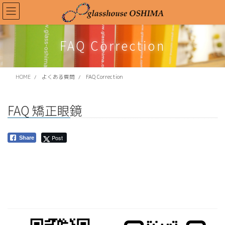
FAQ Correction
コ
ナ
HOME
よくある質問
FAQ Correction
ン
ビ
テ
ゲ
ン
ー
FAQ 矯正眼鏡
ツ
シ
に
ョ
移
ン
Post
Share
動
に
移
動