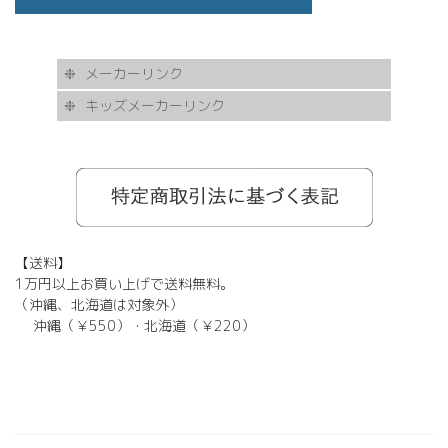
メーカーリンク
キッズメーカーリンク
AKITTO
BCPC
eye Society
EYEVAN
FLEA
HASKY NOISE
JAPONISM
KAMURO
Less Thanhuman
MOSCOT
Paul Smith
BOSTON CLUB
Silhouette
SOLID BLUE
TAYLOR
tony same
tse tse
USH
VIKTOR & ROLF
甚六作
EYEVOL
corner
NORUT
omodok
KOOKI SNOOPYT
TOMATO GLASSES
GOSH
BCPC
Kids Harmony
Less By Kodomo
Kamuro
JILL STUART
Mezzo Piano
BLUE CROSS
OAKLEY
ADIDAS
SWANS
【送料】
1万円以上お買い上げで送料無料。
（沖縄、北海道は対象外）
沖縄（￥550）・北海道（￥220）