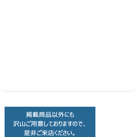
Brand Collection
前の記事
EYEVOL アイヴォル MIRALLE RX
C-BC-LG
2024-03-15
Brand Collection
次の記事
EYEVOL アイヴォル IOOSSⅢ C-
PKA-DG-MBR
2024-03-15