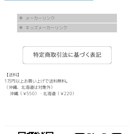
メーカーリンク
キッズメーカーリンク
AKITTO
BCPC
eye Society
EYEVAN
FLEA
HASKY NOISE
JAPONISM
KAMURO
Less Thanhuman
MOSCOT
Paul Smith
BOSTON CLUB
Silhouette
SOLID BLUE
TAYLOR
tony same
tse tse
USH
VIKTOR & ROLF
甚六作
EYEVOL
corner
NORUT
omodok
KOOKI SNOOPYT
TOMATO GLASSES
GOSH
BCPC
Kids Harmony
Less By Kodomo
Kamuro
JILL STUART
Mezzo Piano
BLUE CROSS
OAKLEY
ADIDAS
SWANS
【送料】
1万円以上お買い上げで送料無料。
（沖縄、北海道は対象外）
沖縄（￥550）・北海道（￥220）