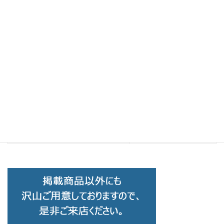
Brand Collection
前の記事
MOSCOT モスコット DAHVEN MP
JPNLTD19 C-BKG
2024-03-26
BCPC
次の記事
BCPC ベセペセ BP-3290 C-03
2024-03-29