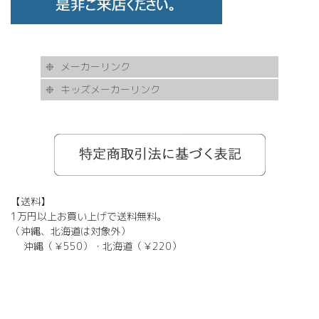
メーカーリンク
キッズメーカーリンク
AKITTO
BCPC
eye Society
EYEVAN
FLEA
HASKY NOISE
JAPONISM
KAMURO
Less Thanhuman
MOSCOT
Paul Smith
BOSTON CLUB
Silhouette
SOLID BLUE
TAYLOR
tony same
tse tse
USH
VIKTOR & ROLF
甚六作
EYEVOL
corner
NORUT
omodok
KOOKI SNOOPYT
TOMATO GLASSES
GOSH
BCPC
Kids Harmony
Less By Kodomo
Kamuro
JILL STUART
Mezzo Piano
BLUE CROSS
OAKLEY
ADIDAS
SWANS
【送料】
1万円以上お買い上げで送料無料。
（沖縄、北海道は対象外）
沖縄（￥550）・北海道（￥220）