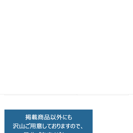
Brand Collection
前の記事
EYEVOL アイヴォル BERGMAN C-
DM-MBR
2022-11-09
Brand Collection
次の記事
EYEVOL アイヴォル HEATHⅡ XL
C-BK-DG
2022-11-09