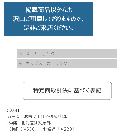
メーカーリンク
キッズメーカーリンク
AKITTO
BCPC
eye Society
EYEVAN
FLEA
HASKY NOISE
JAPONISM
KAMURO
Less Thanhuman
MOSCOT
Paul Smith
BOSTON CLUB
Silhouette
SOLID BLUE
TAYLOR
tony same
tse tse
USH
VIKTOR & ROLF
甚六作
EYEVOL
corner
NORUT
omodok
KOOKI SNOOPYT
TOMATO GLASSES
GOSH
BCPC
Kids Harmony
Less By Kodomo
Kamuro
JILL STUART
Mezzo Piano
BLUE CROSS
OAKLEY
ADIDAS
SWANS
【送料】
1万円以上お買い上げで送料無料。
（沖縄、北海道は対象外）
沖縄（￥550）・北海道（￥220）