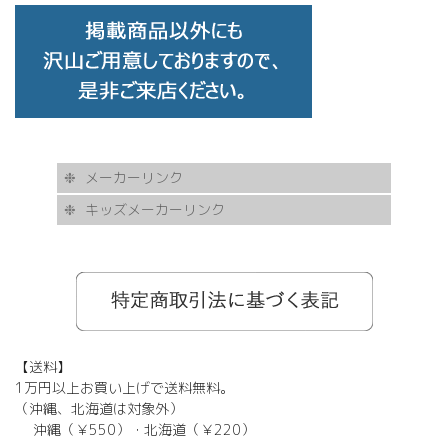
メーカーリンク
キッズメーカーリンク
AKITTO
BCPC
eye Society
EYEVAN
FLEA
HASKY NOISE
JAPONISM
KAMURO
Less Thanhuman
MOSCOT
Paul Smith
BOSTON CLUB
Silhouette
SOLID BLUE
TAYLOR
tony same
tse tse
USH
VIKTOR & ROLF
甚六作
EYEVOL
corner
NORUT
omodok
KOOKI SNOOPYT
TOMATO GLASSES
GOSH
BCPC
Kids Harmony
Less By Kodomo
Kamuro
JILL STUART
Mezzo Piano
BLUE CROSS
OAKLEY
ADIDAS
SWANS
【送料】
1万円以上お買い上げで送料無料。
（沖縄、北海道は対象外）
沖縄（￥550）・北海道（￥220）