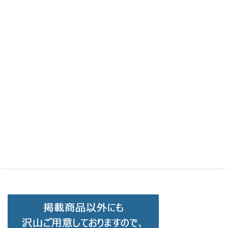
Brand Collection
前の記事
TAYLOR WITH RESPECT ﾃｲﾗｰｳｨｽﾞ
ﾘｽﾍﾟｸﾄ trim C-06
2025-04-26
BOSTON CLUB
次の記事
BOSTON CLUB ボストンクラブ
NOEL C-04
2025-05-13