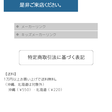
メーカーリンク
キッズメーカーリンク
AKITTO
BCPC
eye Society
EYEVAN
FLEA
HASKY NOISE
JAPONISM
KAMURO
Less Thanhuman
MOSCOT
Paul Smith
BOSTON CLUB
Silhouette
SOLID BLUE
TAYLOR
tony same
tse tse
USH
VIKTOR & ROLF
甚六作
EYEVOL
corner
NORUT
omodok
KOOKI SNOOPYT
TOMATO GLASSES
GOSH
BCPC
Kids Harmony
Less By Kodomo
Kamuro
JILL STUART
Mezzo Piano
BLUE CROSS
OAKLEY
ADIDAS
SWANS
【送料】
1万円以上お買い上げで送料無料。
（沖縄、北海道は対象外）
沖縄（￥550）・北海道（￥220）