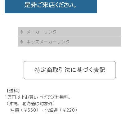
メーカーリンク
キッズメーカーリンク
AKITTO
BCPC
eye Society
EYEVAN
FLEA
HASKY NOISE
JAPONISM
KAMURO
Less Thanhuman
MOSCOT
Paul Smith
BOSTON CLUB
Silhouette
SOLID BLUE
TAYLOR
tony same
tse tse
USH
VIKTOR & ROLF
甚六作
EYEVOL
corner
NORUT
omodok
KOOKI SNOOPYT
TOMATO GLASSES
GOSH
BCPC
Kids Harmony
Less By Kodomo
Kamuro
JILL STUART
Mezzo Piano
BLUE CROSS
OAKLEY
ADIDAS
SWANS
【送料】
1万円以上お買い上げで送料無料。
（沖縄、北海道は対象外）
沖縄（￥550）・北海道（￥220）