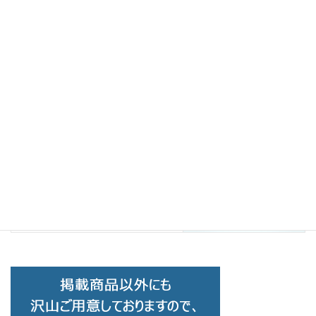
Other
前の記事
CF-5065
2019-10-28
Brand Collection
次の記事
EYEVAN アイヴァン Tears C-P
2019-10-28