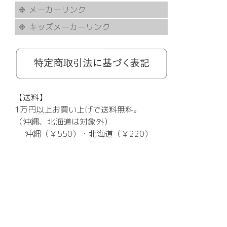
メーカーリンク
キッズメーカーリンク
AKITTO
BCPC
eye Society
EYEVAN
FLEA
HASKY NOISE
JAPONISM
KAMURO
Less Thanhuman
MOSCOT
Paul Smith
BOSTON CLUB
Silhouette
SOLID BLUE
TAYLOR
tony same
tse tse
USH
VIKTOR & ROLF
甚六作
EYEVOL
corner
NORUT
omodok
KOOKI SNOOPYT
TOMATO GLASSES
GOSH
BCPC
Kids Harmony
Less By Kodomo
Kamuro
JILL STUART
Mezzo Piano
BLUE CROSS
OAKLEY
ADIDAS
SWANS
【送料】
1万円以上お買い上げで送料無料。
（沖縄、北海道は対象外）
沖縄（￥550）・北海道（￥220）