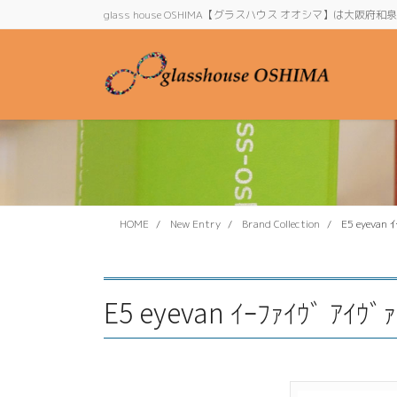
コ
ナ
glass house OSHIMA【グラスハウス オオシマ】は大
ン
ビ
テ
ゲ
ン
ー
ツ
シ
に
ョ
移
ン
動
に
移
動
HOME
New Entry
Brand Collection
E5 eyevan 
E5 eyevan ｲｰﾌｧｲｳﾞ ｱｲｳﾞ