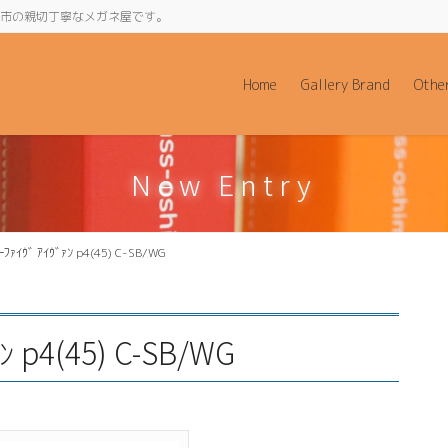
阪府和泉市の親切丁寧なメガネ屋です。
Home
Gallery Brand
Othe
New Entry
ｲｰﾌｧｲｳﾞ ｱｲｳﾞｧﾝ p4(45) C-SB/WG
ｧﾝ p4(45) C-SB/WG