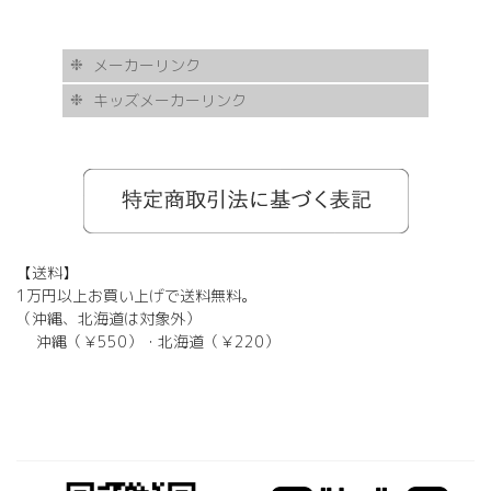
メーカーリンク
キッズメーカーリンク
AKITTO
BCPC
eye Society
EYEVAN
FLEA
HASKY NOISE
JAPONISM
KAMURO
Less Thanhuman
MOSCOT
Paul Smith
BOSTON CLUB
Silhouette
SOLID BLUE
TAYLOR
tony same
tse tse
USH
VIKTOR & ROLF
甚六作
EYEVOL
corner
NORUT
omodok
KOOKI SNOOPYT
TOMATO GLASSES
GOSH
BCPC
Kids Harmony
Less By Kodomo
Kamuro
JILL STUART
Mezzo Piano
BLUE CROSS
OAKLEY
ADIDAS
SWANS
【送料】
1万円以上お買い上げで送料無料。
（沖縄、北海道は対象外）
沖縄（￥550）・北海道（￥220）