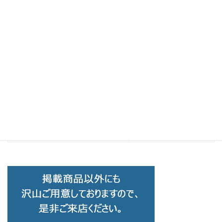
Brand Collection
前の記事
KAMURO カムロ wakaba C-ORG
2024-08-24
Brand Collection
次の記事
E5 eyevan ｲｰﾌｧｲｳﾞ ｱｲｳﾞｧﾝ ｍ5 C-
MBK/WG
2024-08-26