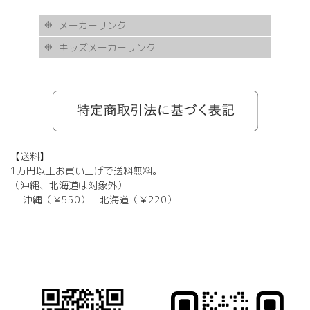
メーカーリンク
キッズメーカーリンク
AKITTO
BCPC
eye Society
EYEVAN
FLEA
HASKY NOISE
JAPONISM
KAMURO
Less Thanhuman
MOSCOT
Paul Smith
BOSTON CLUB
Silhouette
SOLID BLUE
TAYLOR
tony same
tse tse
USH
VIKTOR & ROLF
甚六作
EYEVOL
corner
NORUT
omodok
KOOKI SNOOPYT
TOMATO GLASSES
GOSH
BCPC
Kids Harmony
Less By Kodomo
Kamuro
JILL STUART
Mezzo Piano
BLUE CROSS
OAKLEY
ADIDAS
SWANS
【送料】
1万円以上お買い上げで送料無料。
（沖縄、北海道は対象外）
沖縄（￥550）・北海道（￥220）