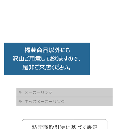
HUSKY NOISE ハスキーノイズ H-174 C-04
メーカーリンク
キッズメーカーリンク
AKITTO
BCPC
eye Society
EYEVAN
FLEA
HASKY NOISE
JAPONISM
KAMURO
Less Thanhuman
MOSCOT
Paul Smith
BOSTON CLUB
Silhouette
SOLID BLUE
TAYLOR
tony same
tse tse
USH
VIKTOR & ROLF
甚六作
EYEVOL
corner
NORUT
omodok
KOOKI SNOOPYT
TOMATO GLASSES
GOSH
BCPC
Kids Harmony
Less By Kodomo
Kamuro
JILL STUART
Mezzo Piano
BLUE CROSS
OAKLEY
ADIDAS
SWANS