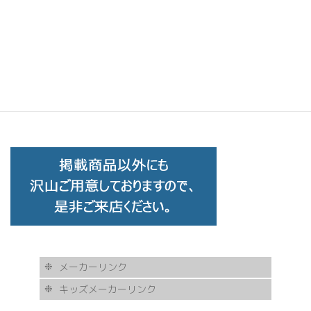
Eye Society ES brush 7A C-B16
メーカーリンク
キッズメーカーリンク
AKITTO
BCPC
eye Society
EYEVAN
FLEA
HASKY NOISE
JAPONISM
KAMURO
Less Thanhuman
MOSCOT
Paul Smith
BOSTON CLUB
Silhouette
SOLID BLUE
TAYLOR
tony same
tse tse
USH
VIKTOR & ROLF
甚六作
EYEVOL
corner
NORUT