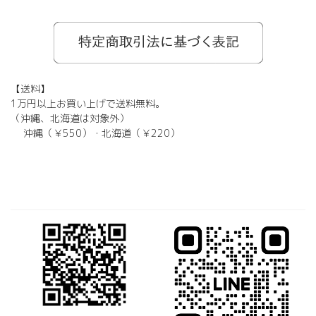
omodok
KOOKI SNOOPYT
TOMATO GLASSES
GOSH
BCPC
Kids Harmony
Less By Kodomo
Kamuro
JILL STUART
Mezzo Piano
BLUE CROSS
OAKLEY
ADIDAS
SWANS
【送料】
1万円以上お買い上げで送料無料。
（沖縄、北海道は対象外）
沖縄（￥550）・北海道（￥220）