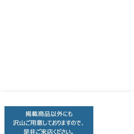
BOSTON CLUB
前の記事
BOSTON CLUB ボストンクラブ
CHAS C-02SG
2020-11-22
Kids & Junior
次の記事
omodok
2021-02-14