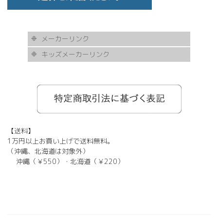
メーカーリンク
キッズメーカーリンク
AKITTO
BCPC
eye Society
EYEVAN
FLEA
HASKY NOISE
JAPONISM
KAMURO
Less Thanhuman
MOSCOT
Paul Smith
BOSTON CLUB
Silhouette
SOLID BLUE
TAYLOR
tony same
tse tse
USH
VIKTOR & ROLF
甚六作
EYEVOL
corner
NORUT
omodok
KOOKI SNOOPYT
TOMATO GLASSES
GOSH
BCPC
Kids Harmony
Less By Kodomo
Kamuro
JILL STUART
Mezzo Piano
BLUE CROSS
OAKLEY
ADIDAS
SWANS
【送料】
1万円以上お買い上げで送料無料。
（沖縄、北海道は対象外）
沖縄（￥550）・北海道（￥220）