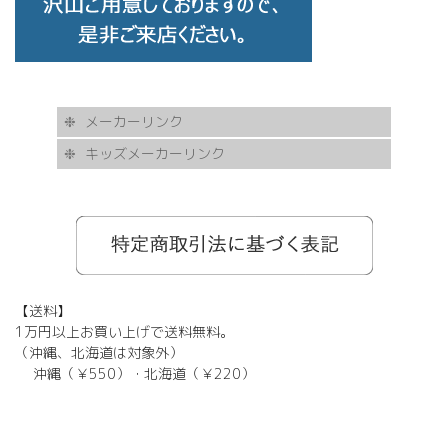
メーカーリンク
キッズメーカーリンク
AKITTO
BCPC
eye Society
EYEVAN
FLEA
HASKY NOISE
JAPONISM
KAMURO
Less Thanhuman
MOSCOT
Paul Smith
BOSTON CLUB
Silhouette
SOLID BLUE
TAYLOR
tony same
tse tse
USH
VIKTOR & ROLF
甚六作
EYEVOL
corner
NORUT
omodok
KOOKI SNOOPYT
TOMATO GLASSES
GOSH
BCPC
Kids Harmony
Less By Kodomo
Kamuro
JILL STUART
Mezzo Piano
BLUE CROSS
OAKLEY
ADIDAS
SWANS
【送料】
1万円以上お買い上げで送料無料。
（沖縄、北海道は対象外）
沖縄（￥550）・北海道（￥220）