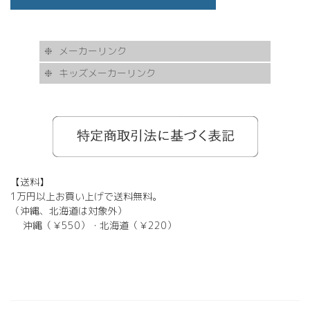
メーカーリンク
キッズメーカーリンク
AKITTO
BCPC
eye Society
EYEVAN
FLEA
HASKY NOISE
JAPONISM
KAMURO
Less Thanhuman
MOSCOT
Paul Smith
BOSTON CLUB
Silhouette
SOLID BLUE
TAYLOR
tony same
tse tse
USH
VIKTOR & ROLF
甚六作
EYEVOL
corner
NORUT
omodok
KOOKI SNOOPYT
TOMATO GLASSES
GOSH
BCPC
Kids Harmony
Less By Kodomo
Kamuro
JILL STUART
Mezzo Piano
BLUE CROSS
OAKLEY
ADIDAS
SWANS
【送料】
1万円以上お買い上げで送料無料。
（沖縄、北海道は対象外）
沖縄（￥550）・北海道（￥220）