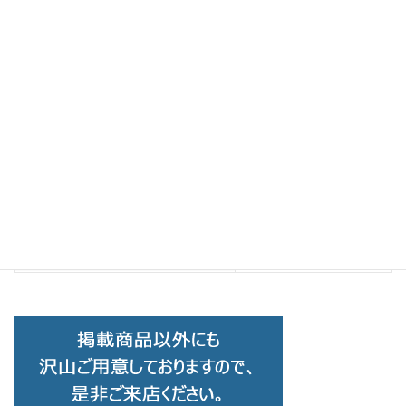
BCPC
前の記事
BCPC ベセペセキッズ BK-032J C-
02
2024-12-11
Brand Collection
次の記事
CLAYTON FRANKLIN クレイトン
フランクリン 722 C-BCR
2025-01-06