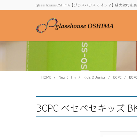
コ
ナ
glass house OSHIMA【グラスハウス オオシマ】は大
ン
ビ
テ
ゲ
ン
ー
ツ
シ
に
ョ
移
ン
動
に
移
動
HOME
New Entry
Kids & Junior
BCPC
BCP
BCPC ベセペセキッズ BK-0