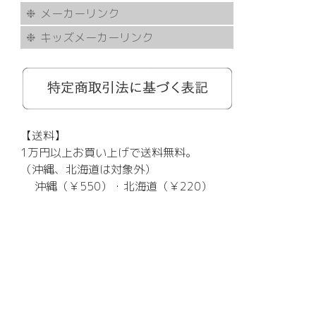
メーカーリンク
キッズメーカーリンク
AKITTO
BCPC
eye Society
EYEVAN
FLEA
HASKY NOISE
JAPONISM
KAMURO
Less Thanhuman
MOSCOT
Paul Smith
BOSTON CLUB
Silhouette
SOLID BLUE
TAYLOR
tony same
tse tse
USH
VIKTOR & ROLF
甚六作
EYEVOL
corner
NORUT
omodok
KOOKI SNOOPYT
TOMATO GLASSES
GOSH
BCPC
Kids Harmony
Less By Kodomo
Kamuro
JILL STUART
Mezzo Piano
BLUE CROSS
OAKLEY
ADIDAS
SWANS
【送料】
1万円以上お買い上げで送料無料。
（沖縄、北海道は対象外）
沖縄（￥550）・北海道（￥220）