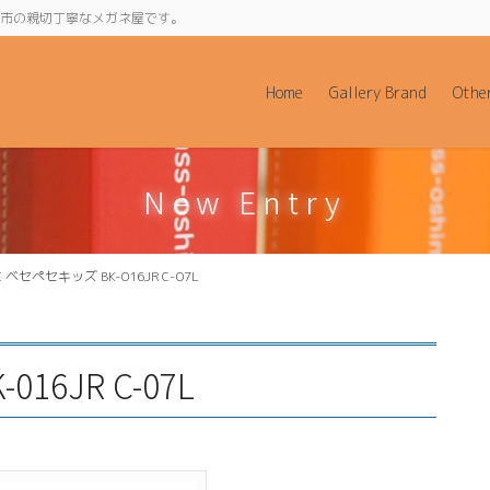
阪府和泉市の親切丁寧なメガネ屋です。
Home
Gallery Brand
Othe
New Entry
C ベセペセキッズ BK-016JR C-07L
16JR C-07L