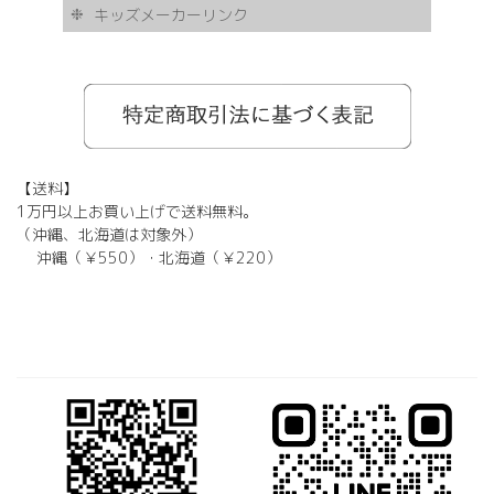
キッズメーカーリンク
AKITTO
BCPC
eye Society
EYEVAN
FLEA
HASKY NOISE
JAPONISM
KAMURO
Less Thanhuman
MOSCOT
Paul Smith
BOSTON CLUB
Silhouette
SOLID BLUE
TAYLOR
tony same
tse tse
USH
VIKTOR & ROLF
甚六作
EYEVOL
corner
NORUT
omodok
KOOKI SNOOPYT
TOMATO GLASSES
GOSH
BCPC
Kids Harmony
Less By Kodomo
Kamuro
JILL STUART
Mezzo Piano
BLUE CROSS
OAKLEY
ADIDAS
SWANS
【送料】
1万円以上お買い上げで送料無料。
（沖縄、北海道は対象外）
沖縄（￥550）・北海道（￥220）